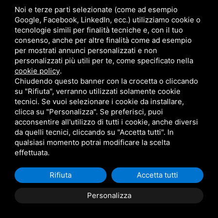
Noi e terze parti selezionate (come ad esempio
Messaggio *
Google, Facebook, LinkedIn, ecc.) utilizziamo cookie o
tecnologie simili per finalità tecniche e, con il tuo
consenso, anche per altre finalità come ad esempio
per mostrati annunci personalizzati e non
personalizzati più utili per te, come specificato nella
cookie policy
.
Chiudendo questo banner con la crocetta o cliccando
su "Rifiuta", verranno utilizzati solamente cookie
Ho preso visione dell'informativa sulla privacy *
tecnici. Se vuoi selezionare i cookie da installare,
clicca su "Personalizza". Se preferisci, puoi
Newsletter
acconsentire all'utilizzo di tutti i cookie, anche diversi
da quelli tecnici, cliccando su "Accetta tutti". In
Invia richiesta
qualsiasi momento potrai modificare la scelta
effettuata.
Rifiuta
Accetta tutti
Personalizza