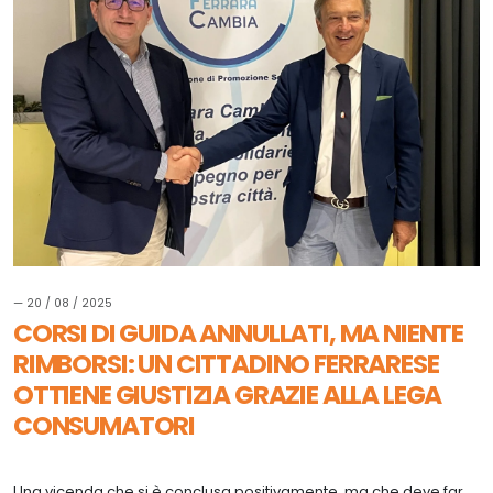
— 20 / 08 / 2025
CORSI DI GUIDA ANNULLATI, MA NIENTE
RIMBORSI: UN CITTADINO FERRARESE
OTTIENE GIUSTIZIA GRAZIE ALLA LEGA
CONSUMATORI
Una vicenda che si è conclusa positivamente, ma che deve far