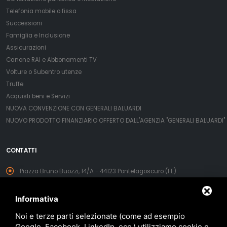
Telefonia mobile o fissa
Successioni
Famiglia e Inclusione
Assicurazioni
Canone RAI e Abbonamenti TV
Volture o Subentro utenze
Truffe
Acquisti beni e Servizi
NUOVA CONVENZIONE CON GENERALI BALUARDI
NUOVO PRODOTTO FINANZIARIO OFFERTO DALL'AGENZIA "GENERALI BALUARDI"
CONTATTI
Piazza Bruno Buozzi, 14/A - 44123 Pontelagoscuro (FE)
44121 Ferrara FE
Informativa
ferrara@legaconsumatori.it
Noi e terze parti selezionate (come ad esempio
+39 0425 727691
Google, Facebook, LinkedIn, ecc.) utilizziamo cookie o