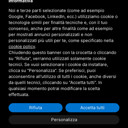
Informativa
ferrara@legaconsumatori.it
Noi e terze parti selezionate (come ad esempio
+39 0425 727691
Google, Facebook, LinkedIn, ecc.) utilizziamo cookie o
tecnologie simili per finalità tecniche e, con il tuo
consenso, anche per altre finalità come ad esempio
SEGUICI
per mostrati annunci personalizzati e non
personalizzati più utili per te, come specificato nella
cookie policy
.
Chiudendo questo banner con la crocetta o cliccando
su "Rifiuta", verranno utilizzati solamente cookie
tecnici. Se vuoi selezionare i cookie da installare,
clicca su "Personalizza". Se preferisci, puoi
acconsentire all'utilizzo di tutti i cookie, anche diversi
da quelli tecnici, cliccando su "Accetta tutti". In
qualsiasi momento potrai modificare la scelta
effettuata.
C.F.: 02060080385
Privacy
Sitemap
Questo sito è protetto da Google reCAPTCHA v3,
Privacy Policy
e
Terms of
Service
di Google.
Rifiuta
Accetta tutti
Personalizza